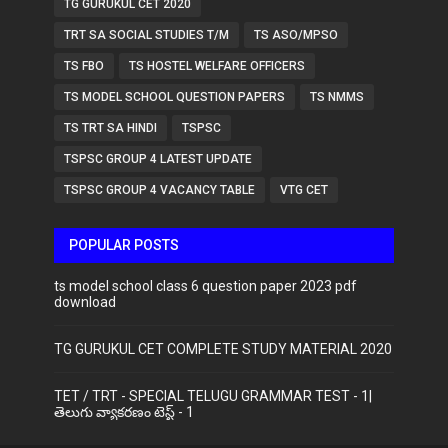
TG GURUKUL CET 2020
TRT SA SOCIAL STUDIES T/M
TS ASO/MPSO
TS FBO
TS HOSTEL WELFARE OFFICERS
TS MODEL SCHOOL QUESTION PAPERS
TS NMMS
TS TRT SA HINDI
TSPSC
TSPSC GROUP 4 LATEST UPDATE
TSPSC GROUP 4 VACANCY TABLE
VTG CET
POPULAR POSTS
ts model school class 6 question paper 2023 pdf
download
TG GURUKUL CET COMPLETE STUDY MATERIAL 2020
TET / TRT - SPECIAL TELUGU GRAMMAR TEST - 1|
తెలుగు వ్యాకరణం టెస్ట్ - 1