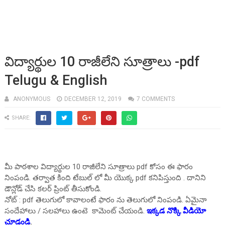
విద్యార్థుల 10 రాజీలేని సూత్రాలు -pdf
Telugu & English
ANONYMOUS
DECEMBER 12, 2019
7 COMMENTS
SHARE:
మీ పాఠశాల విద్యార్థుల 10 రాజీలేని సూత్రాలు pdf కోసం ఈ ఫారం
నింపండి. తర్వాత కింది టేబుల్ లో మీ యొక్క pdf కనిపిస్తుంది . దానిని
డౌన్లోడ్ చేసి కలర్ ప్రింట్ తీసుకోండి.
నోట్ : pdf తెలుగులో కావాలంటే ఫారం ను తెలుగులో నింపండి. ఏమైనా
సందేహాలు / సలహాలు ఉంటె కామెంట్ చేయండి.
ఇక్కడ నొక్కి వీడియో
చూడండి
.