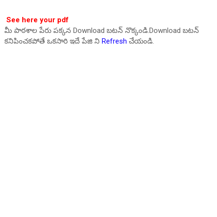
See here your pdf
మీ పాఠశాల పేరు పక్కన Download బటన్ నొక్కండి.Download బటన్
కనిపించకపోతే ఒకసారి ఇదే పేజి ని
Refresh
చేయండి.