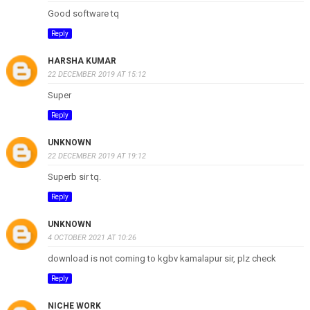
Good software tq
Reply
HARSHA KUMAR
22 DECEMBER 2019 AT 15:12
Super
Reply
UNKNOWN
22 DECEMBER 2019 AT 19:12
Superb sir tq.
Reply
UNKNOWN
4 OCTOBER 2021 AT 10:26
download is not coming to kgbv kamalapur sir, plz check
Reply
NICHE WORK