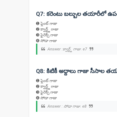
Q7: కరెంటు బల్బుల తయారీలో ఉప
➊ ఫ్లెంట్ గాజు
➋ క్వార్ట్జ్ గాజు
➌ ఫైరెక్స్ గాజు
➍ సోడా గాజు
Answer :క్వార్ట్జ్ గాజు. e7
Q8: కిటికీ అద్దాలు గాజు సీసాల త
➊ ఫ్లెంట్ గాజు
➋ క్వార్ట్జ్ గాజు
➌ ఫైరెక్స్ గాజు
➍ సోడా గాజు
Answer : సోడా గాజు. e8