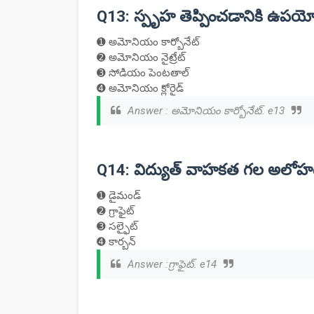
Q13: స్పృహ తెప్పించడానికి ఉపయోగించే
➊ అమోనియం కార్బోనేట్
➋ అమోనియం నైట్రేట్
➌ సోడియం పెంటతాల్
➍ అమోనియం క్లోరైడ్
Answer : అమోనియం కార్బోనేట్. e13
Q14: విద్యుత్ వాహకత గల అలోహ
➊ డైమండ్
➋ గ్రాఫైట్
➌ సల్ఫైట్
➍ కార్బన్
Answer :గ్రాఫైట్. e14