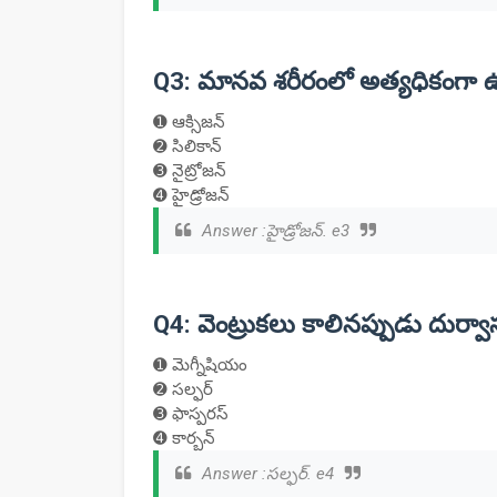
Q3: మానవ శరీరంలో అత్యధికంగా
➊ ఆక్సిజన్
➋ సిలికాన్
➌ నైట్రోజన్
➍ హైడ్రోజన్
Answer :హైడ్రోజన్. e3
Q4: వెంట్రుకలు కాలినప్పుడు దుర
➊ మెగ్నీషియం
➋ సల్ఫర్
➌ ఫాస్పరస్
➍ కార్బన్
Answer :సల్ఫర్. e4