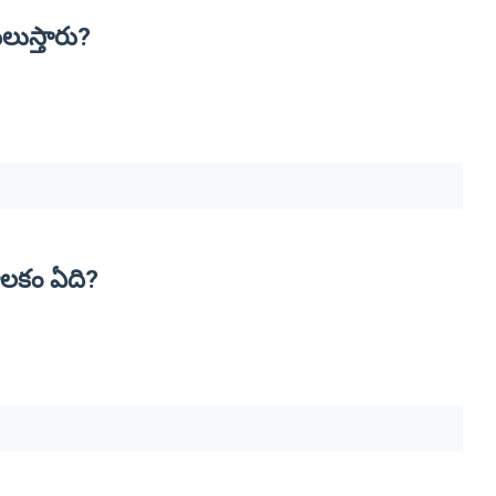
లుస్తారు?
ూలకం ఏది?