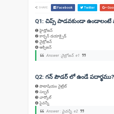
Facebook
Twitter
Goo
SHARE:
Q1: చిప్స్ పాడవకుండా ఉండాలంటే 
➊ హైడ్రోజన్
➋ కార్బన్ డయాక్సైడ్
➌ నైట్రోజన్
➍ ఆక్సిజన్
Answer :నైట్రోజన్. e1
Q2: గన్ పౌడర్ లో ఉండే పదార్థము
➊ పొటాషియం నైట్రేట్
➋ సల్ఫర్
➌ చార్కోల్
➍ పైవన్నీ
Answer : పైవన్నీ. e2