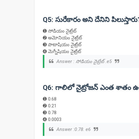
Q5: సురేకారం అని దేనిని పిలుస్తారు
➊ సోడియం నైట్రేట్
➋ అమోనియం నైట్రేట్
➌ పొటాషియం నైట్రేట్
➍ మెగ్నీషియం నైట్రేట్
Answer : సోడియం నైట్రేట్ .e5
Q6: గాలిలో నైట్రోజన్ ఎంత శాతం 
➊ 0.68
➋ 0.21
➌ 0.78
➍ 0.0003
Answer :0.78. e6