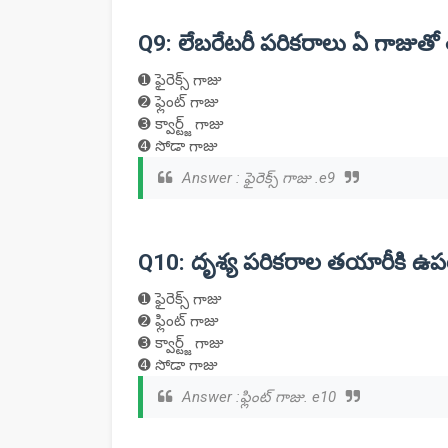
Q9: లేబరేటరీ పరికరాలు ఏ గాజుతో
➊ ఫైరెక్స్ గాజు
➋ ఫ్లెంట్ గాజు
➌ క్వార్ట్జ్ గాజు
➍ సోడా గాజు
Answer : ఫైరెక్స్ గాజు .e9
Q10: దృశ్య పరికరాల తయారీకి ఉప
➊ ఫైరెక్స్ గాజు
➋ ఫ్లింట్ గాజు
➌ క్వార్ట్జ్ గాజు
➍ సోడా గాజు
Answer :ఫ్లింట్ గాజు. e10