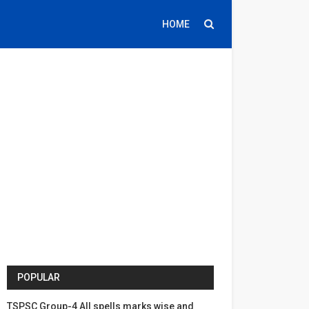
HOME
POPULAR
TSPSC Group-4 All spells marks wise and