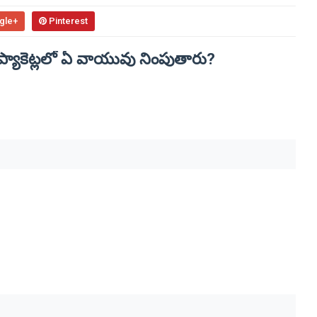
gle+
Pinterest
ప్యాకెట్లలో ఏ వాయువు నింపుతారు?
?