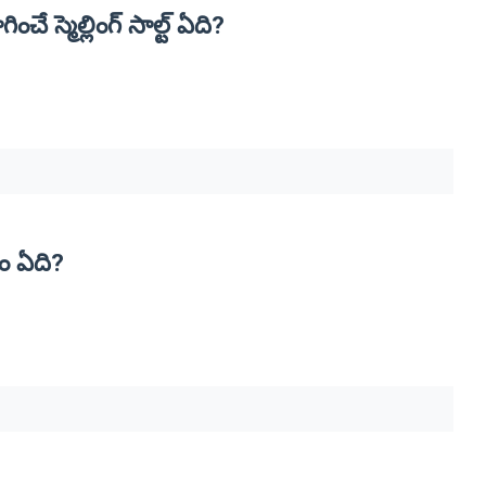
 స్మెల్లింగ్ సాల్ట్ ఏది?
ం ఏది?