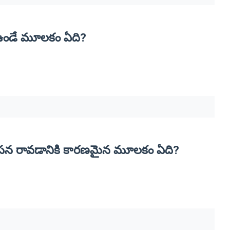
 ఉండే మూలకం ఏది?
్వాసన రావడానికి కారణమైన మూలకం ఏది?