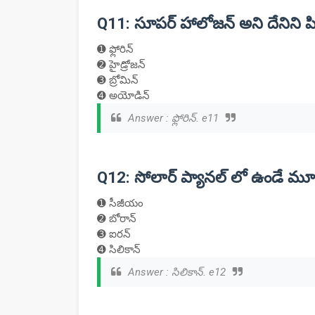
Q11: సూపర్ హాలోజన్ అని దేనిని పి
➊ ఫ్లోరిన్
➋ హైడ్రోజన్
➌ బ్రోమిన్
➍ అయోడిన్
Answer : ఫ్లోరిన్. e11
Q12: సోలార్ ప్యానల్ లో ఉండే మ
➊ సీజీయం
➋ బోరాన్
➌ ఐరన్
➍ సిలికాన్
Answer : సిలికాన్. e12